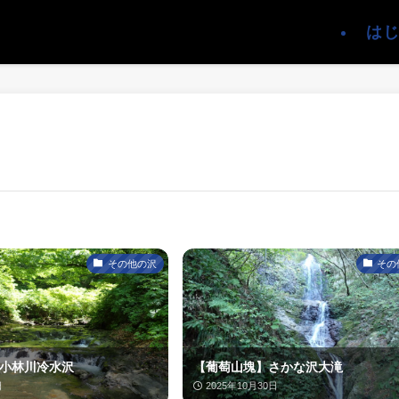
は
その他の沢
その
小林川冷水沢
【葡萄山塊】さかな沢大滝
日
2025年10月30日