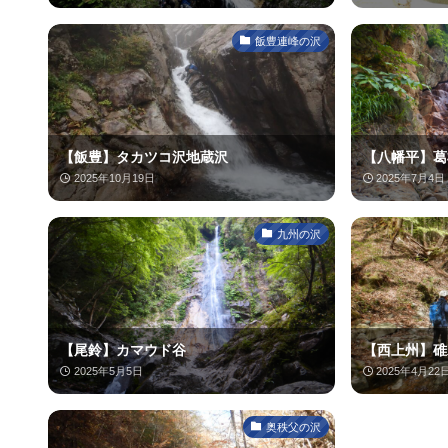
飯豊連峰の沢
【飯豊】タカツコ沢地蔵沢
【八幡平】葛
2025年10月19日
2025年7月4日
九州の沢
【尾鈴】カマウド谷
【西上州】碓
2025年5月5日
2025年4月22
奥秩父の沢