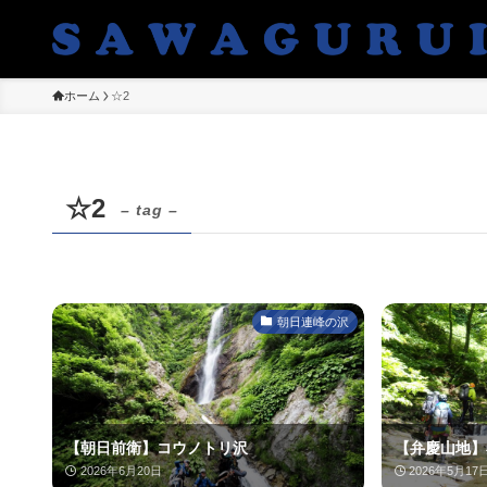
ホーム
☆2
☆2
– tag –
朝日連峰の沢
【朝日前衛】コウノトリ沢
【弁慶山地】
2026年6月20日
2026年5月17