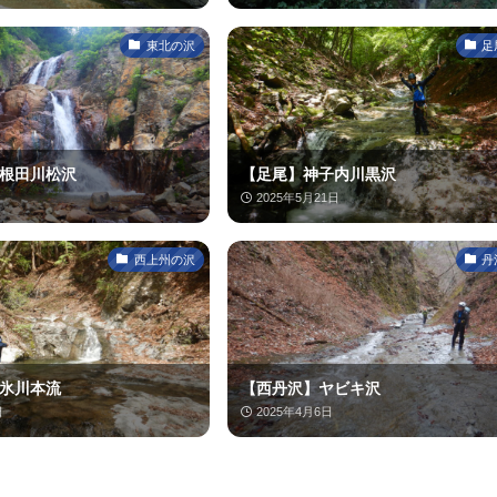
東北の沢
足
根田川松沢
【足尾】神子内川黒沢
2025年5月21日
西上州の沢
丹
氷川本流
【西丹沢】ヤビキ沢
日
2025年4月6日