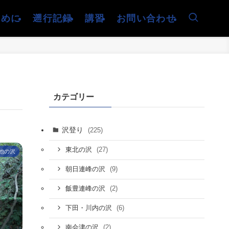
じめに
遡行記録
講習
お問い合わせ
カテゴリー
沢登り
(225)
(27)
東北の沢
他の沢
(9)
朝日連峰の沢
(2)
飯豊連峰の沢
(6)
下田・川内の沢
(2)
南会津の沢