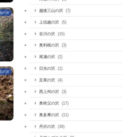
(7)
越後三山の沢
他の沢
(5)
上信越の沢
(15)
谷川の沢
(3)
奥利根の沢
(2)
尾瀬の沢
(1)
日光の沢
北の沢
(4)
足尾の沢
(3)
西上州の沢
(17)
奥秩父の沢
(11)
奥多摩の沢
(38)
丹沢の沢