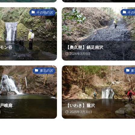
その他の沢
その
モン谷
【奥久慈】鍋足南沢
2026年3月6日
東北の沢
東
戸峨廊
【いわき】籠沢
日
2025年3月30日