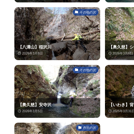
その他の沢
【八溝山】稲沢川
【奥久慈】シ
2026年3月8日
2026年3月6日
その他の沢
【奥久慈】安寺沢
【いわき】背
2026年3月5日
2025年3月31
丹沢の沢