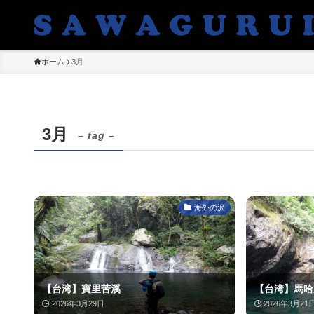
ホーム
3月
3月
– tag –
海外の沢
【台湾】寶里苦溪
【台湾】馬哈
2026年3月29日
2026年3月21