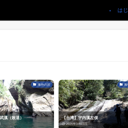
は
海外の沢
海
武溪（敗退）
【台湾】宇内溪左俣
日
2026年3月15日