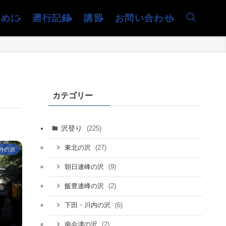
じめに
遡行記録
講習
お問い合わせ
カテゴリー
沢登り
(225)
(27)
東北の沢
外の沢
(9)
朝日連峰の沢
(2)
飯豊連峰の沢
(6)
下田・川内の沢
(2)
南会津の沢