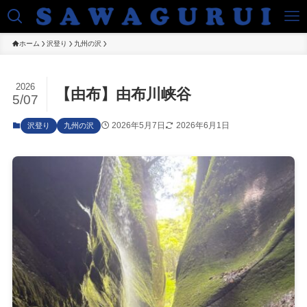
ホーム
沢登り
九州の沢
2026
【由布】由布川峡谷
5/07
2026年5月7日
2026年6月1日
沢登り
九州の沢