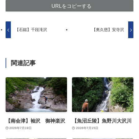
URLをコピーする
【石鎚】千段滝沢
【奥久慈】安寺沢
関連記事
【南会津】袖沢 御神楽沢
【魚沼丘陵】魚野川大沢川
2026年7月19日
2026年7月15日