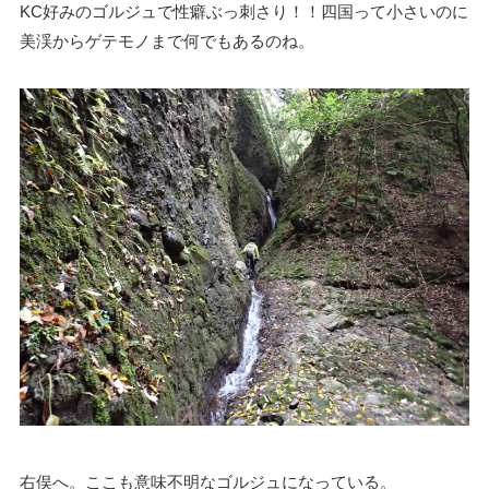
KC好みのゴルジュで性癖ぶっ刺さり！！四国って小さいのに
美渓からゲテモノまで何でもあるのね。
右俣へ。ここも意味不明なゴルジュになっている。