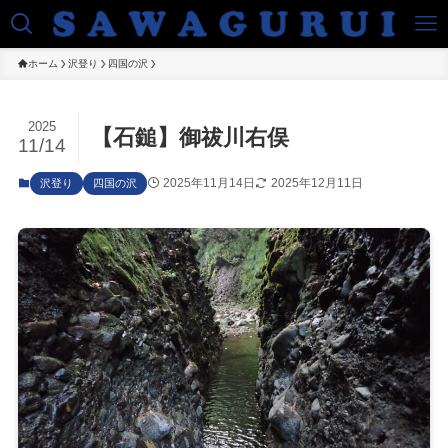
ホーム
沢登り
四国の沢
2025
【石鎚】御祓川右俣
11/14
2025年11月14日
2025年12月11日
沢登り
四国の沢