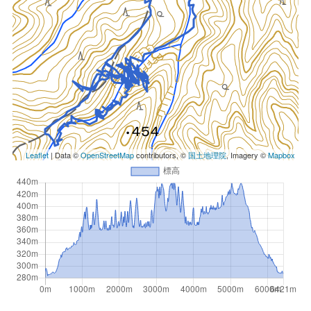
Leaflet
| Data ©
OpenStreetMap
contributors, ©
国土地理院
, Imagery ©
Mapbox