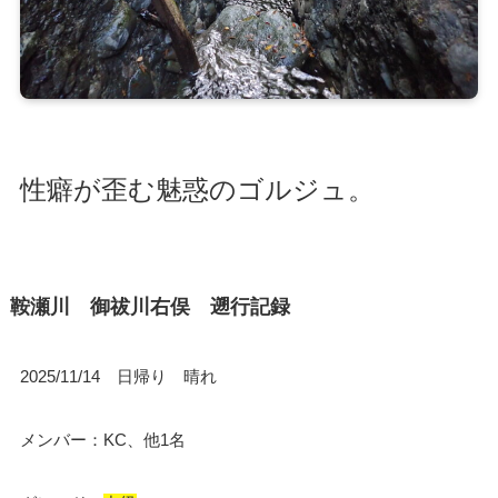
性癖が歪む魅惑のゴルジュ。
鞍瀬川 御祓川右俣 遡行記録
2025/11/14 日帰り 晴れ
メンバー：KC、他1名