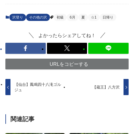
沢登り
その他の沢
初級
6月
夏
☆1
日帰り
よかったらシェアしてね！
URLをコピーする
【仙台】鳳鳴四十八滝ゴル
【蔵王】八方沢
ジュ
関連記事