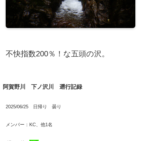
不快指数200％！な五頭の沢。
阿賀野川 下ノ沢川 遡行記録
2025/06/25 日帰り 曇り
メンバー：KC、他1名