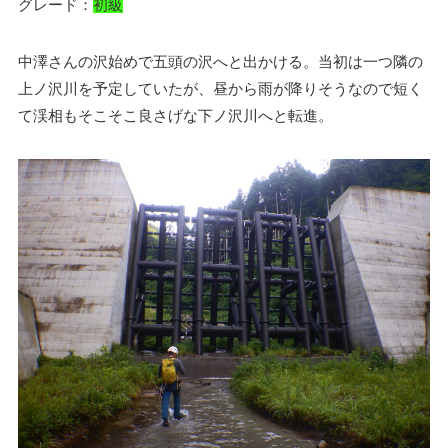
グレード：
初級
中澤さんの沢始めで五頭の沢へと出かける。当初は一つ隣の
上ノ沢川を予定していたが、昼から雨が降りそうなので短く
て渓相もそこそこ良さげな下ノ沢川へと転進。