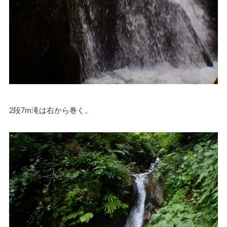
2段7m滝は右から巻く。