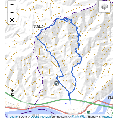
+
−
Leaflet
| Data ©
OpenStreetMap
contributors, ©
国土地理院
, Imagery ©
Mapbox